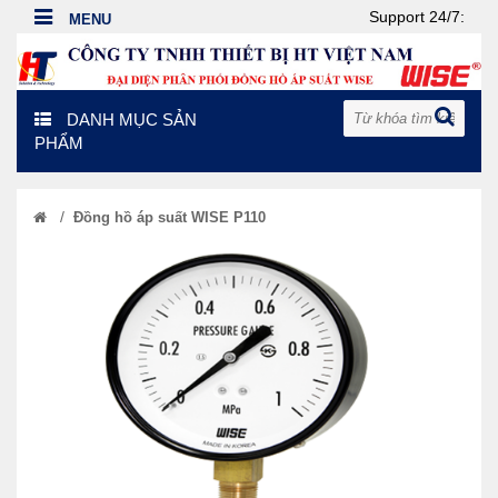
Support 24/7:
DANH MỤC SẢN
PHẨM
/
Đồng hồ áp suất WISE P110