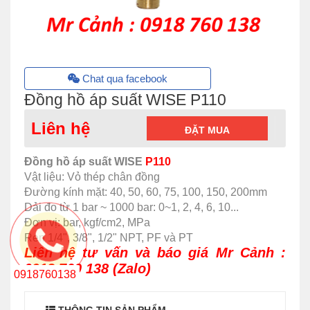
Chat qua facebook
Đồng hồ áp suất WISE P110
Liên hệ
ĐẶT MUA
Đồng hồ áp suất WISE
P110
Vật liệu: Vỏ thép chân đồng
Đường kính mặt: 40, 50, 60, 75, 100, 150, 200mm
Dải đo từ 1 bar ~ 1000 bar: 0~1, 2, 4, 6, 10...
Đơn vị: bar, kgf/cm2, MPa
Ren 1/4", 3/8", 1/2" NPT, PF và PT
Liên hệ tư vấn và báo giá Mr Cảnh :
0918 760 138 (Zalo)
0918760138