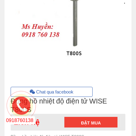
Chat qua facebook
Đồng hồ nhiệt độ điện tử WISE
T800S
0918760138
Liên hệ
ĐẶT MUA